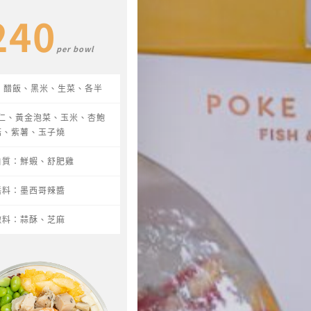
240
per bowl
： 醋飯、黑米、生菜、各半
仁、黃金泡菜、玉米、杏鮑
菇、紫薯、玉子燒
白質：鮮蝦、舒肥雞
醬料：墨西哥辣醬
撒料：蒜酥、芝麻