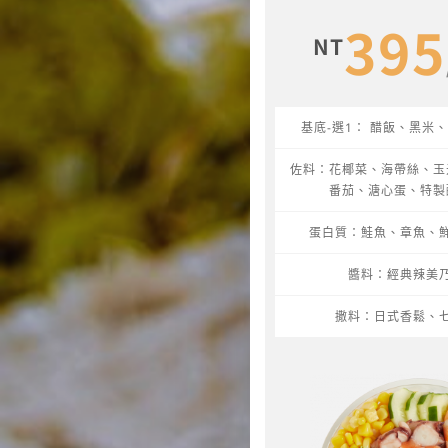
395
NT
基底-選1： 醋飯、黑米
佐料：花椰菜、海帶絲、玉
番茄、溏心蛋、特製
蛋白質：鮭魚、章魚、
醬料：經典辣美
撒料：日式香鬆、