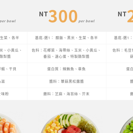
300
NT
NT
per bowl
per bowl
、生菜、各半
基底-選1： 醋飯、黑米、生菜、各半
基底-選1
米、小黃瓜、
佐料：花椰菜、海帶絲、玉米、小黃瓜、
佐料：毛豆
酪梨醬
番茄、溏心蛋、特製酪梨醬
鮮蝦、干貝
蛋白質：辣鮪魚、章魚
蛋
乃滋
醬料：蕈菇黑松露醬
七味粉
撒料：芝麻、海苔絲、芥末