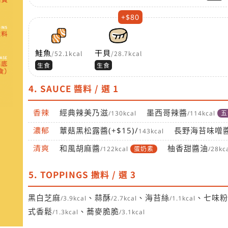
+$80
鮭魚
干貝
/52.1kcal
/28.7kcal
生食
生食
4. SAUCE 醬料 / 選 1
香辣
經典辣美乃滋
墨西哥辣醬
/130kcal
/114kcal
五
濃郁
蕈菇黑松露醬(+$15)/
長野海苔味噌醬
143kcal
清爽
和風胡麻醬
柚香甜醬油
/122kcal
蛋奶素
/28kc
5. TOPPINGS 撒料 / 選 3
黑白芝麻
、蒜酥
、海苔絲
、七味粉
/3.9kcal
/2.7kcal
/1.1kcal
式香鬆
、蕎麥脆脆
/1.3kcal
/3.1kcal