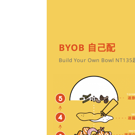
BYOB 自己配
Build Your Own Bowl NT135