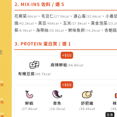
2. MIX-INS 佐料 / 選 5
花椰菜
、毛豆仁
、溏心蛋
、小番
/6kcal
/27.5kcal
/32.6kcal
燒
、黑豆
、玉米
、黃金泡菜
/42.2kcal
/40kcal
/21.8kcal
/23.2
葵
、海帶絲
、鮮味魚卵
、杏鮑菇
/6.9kcal
/35.6kcal
/14.2kcal
3. PROTEIN 蛋白質 / 選 1
起
+$50
麻辣鮮蛤
/66.8kcal
有機豆腐
/69.7kcal
+$60
鮮蝦
章魚
舒肥雞
辣
/27.8kcal
/18.3kcal
/56.6kcal
/48
生食