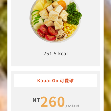
251.5 kcal
Kauai Go 可愛球
260
NT
per bowl