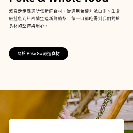
波奇走走嚴選所需新鮮食材、從選用台梗九號白米、生食
級鮭魚到紐西蘭空運新鮮酪梨，每一口都吃得到我們對於
食材的堅持與用心。
關於 Poke Go 嚴選食材