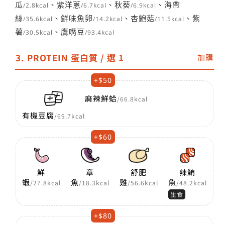
瓜
、紫洋蔥
、秋葵
、海帶
/2.8kcal
/6.7kcal
/6.9kcal
絲
、鮮味魚卵
、杏鮑菇
、紫
/35.6kcal
/14.2kcal
/11.5kcal
薯
、鷹嘴豆
/30.5kcal
/93.4kcal
3. PROTEIN 蛋白質 / 選 1
加購
+$50
麻辣鮮蛤
/66.8kcal
有機豆腐
/69.7kcal
+$60
鮮
章
舒肥
辣鮪
蝦
魚
雞
魚
/27.8kcal
/18.3kcal
/56.6kcal
/48.2kcal
生食
+$80