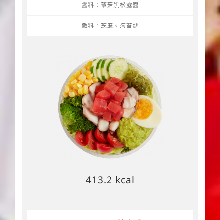
醬料：蕈菇黑松露醬
撒料：芝麻、海苔絲
413.2 kcal