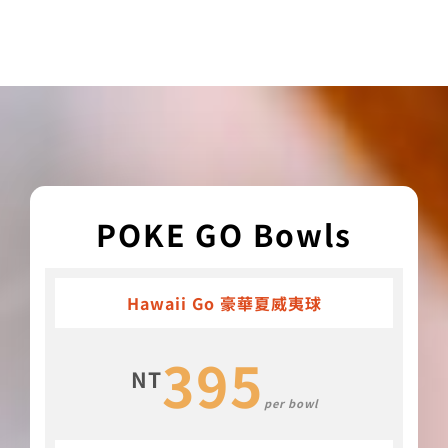
POKE GO Bowls
Hawaii Go 豪華夏威夷球
395
NT
per bowl