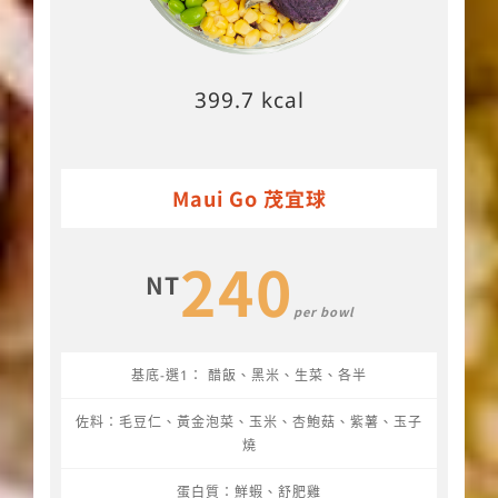
399.7 kcal
Maui Go 茂宜球
240
NT
per bowl
基底-選1： 醋飯、黑米、生菜、各半
佐料：毛豆仁、黃金泡菜、玉米、杏鮑菇、紫薯、玉子
燒
蛋白質：鮮蝦、舒肥雞