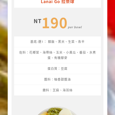
Lanai Go 拉奈球
190
NT
per bowl
基底-選1： 醋飯、黑米、生菜、各半
佐料：花椰菜、海帶絲、玉米、小黃瓜、番茄、水煮
蛋、有機藜麥
蛋白質：豆腐
醬料：柚香甜醬油
撒料：芝麻、海苔絲