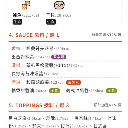
鮭魚
干貝
/52.1kcal
/28.7kcal
生食
生食
4. SAUCE 醬料 / 選 1
額外加選NT25/份
香辣
經典辣美乃滋
/130kcal
墨西哥辣醬
/114kcal
五辛素
濃郁
蕈菇黑松露醬(+$15)/
143kcal
長野海苔味增醬/
121kcal
清爽
和風胡麻醬
/122kcal
蛋奶素
柚香甜醬油
義式油醋醬
/28kcal
全素
/154kcal
全素
5. TOPPINGS 撒料 / 選 3
額外加選NT5/份
黑白芝麻
、蒜酥
、海苔絲
、七味
/3.9kcal
/2.7kcal
/1.1kcal
粉
、芥末
、甜薑片
、日式香
/1.2kcal
/1.9kcal
/0.6kcal