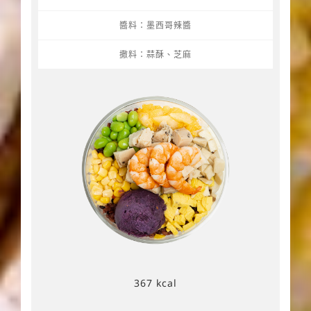
醬料：墨西哥辣醬
撒料：蒜酥、芝麻
367 kcal