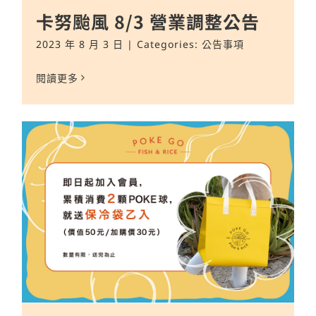
卡努颱風 8/3 營業調整公告
2023 年 8 月 3 日
|
Categories:
公告事項
閱讀更多
夏日降溫保鮮法！加入會員 消費滿2顆
就送POKE GO 專屬保冷袋