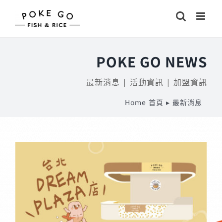
Skip
to
content
POKE GO NEWS
最新消息 | 活動資訊 | 加盟資訊
Home 首頁
▸
最新消息
POKE GO 新門市 ｜ 台北 DREAM
PLAZA我們來了！