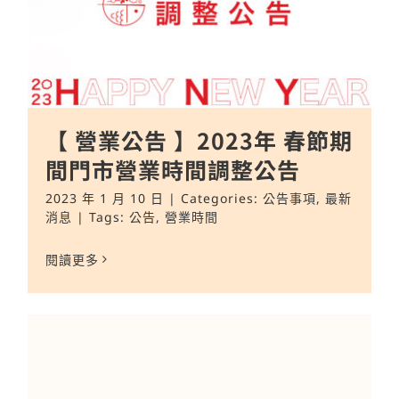
營業時間調整公告
【 營業公告 】2023年 春節期
間門市營業時間調整公告
2023 年 1 月 10 日
|
Categories:
公告事項
,
最新
消息
|
Tags:
公告
,
營業時間
閱讀更多