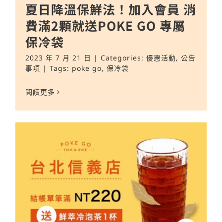
夏日降溫保鮮法！加入會員 消
費滿2顆就送POKE GO 專屬
保冷袋
2023 年 7 月 21 日
|
Categories:
優惠活動
,
公告
事項
|
Tags:
poke go
,
保冷袋
閱讀更多
夏日限定！內用消費滿額冷泡茶免費喝
– POKE GO台北信義店內用限定