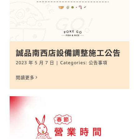
誠品南西店設備調整施工公告
誠品南西店設備調整施工公告
2023 年 5 月 7 日
|
Categories:
公告事項
閱讀更多
【 營業公告 】2023年 春節期間門市