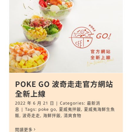
POKE GO 波奇走走官方網站全新上線
POKE GO 波奇走走官方網站
全新上線
2022 年 6 月 21 日
|
Categories:
最新消
息
|
Tags:
poke go
,
夏威夷拌飯
,
夏威夷海鮮生魚
販
,
波奇走走
,
海鮮拌飯
,
清爽食物
閱讀更多