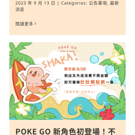
2023 年 9 月 13 日
|
Categories:
公告事項
,
最新
消息
閱讀更多
POKE GO 新角色初登場！不限金額凡
購買就送
POKE GO 新角色初登場！不