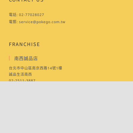
電郵:
service@pokego.com.tw
FRANCHISE
南西誠品店
台北市中山區南京西路14號1樓
誠品生活南西
02-2511-3887
信義 DREAM PLAZA店
台北市信義區松高路11號 B2
DREAM PLAZA
02-2722-0119
信義永吉店
台北市信義區永吉路30巷178弄1號