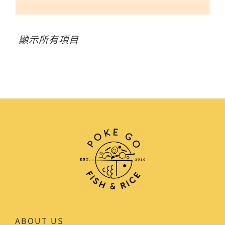
ABOUT US
最新菜單