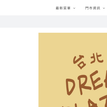
Skip
最新菜單
門市資訊
to
content