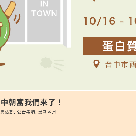
｜ 台中朝富我們來了！
優惠活動
,
公告事項
,
最新消息