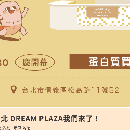
POKE GO 新門市 ｜ 台北 DREAM PLAZA我們來了
台北 DREAM PLAZA我們來了！
惠活動
,
最新消息