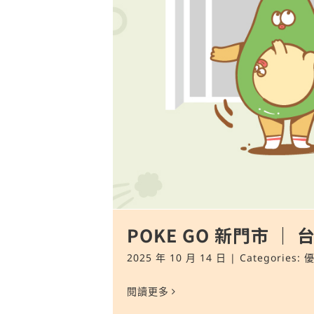
POKE GO 新門市 
2025 年 10 月 14 日
|
Categories:
閱讀更多