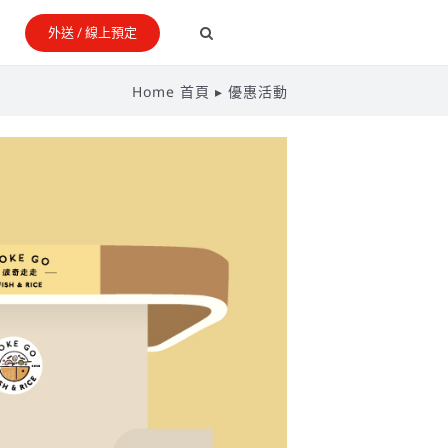
外送 / 線上預定
Home 首頁
▸
優惠活動