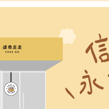
POKE GO 新門市 ｜ 信義永吉我們回來了！