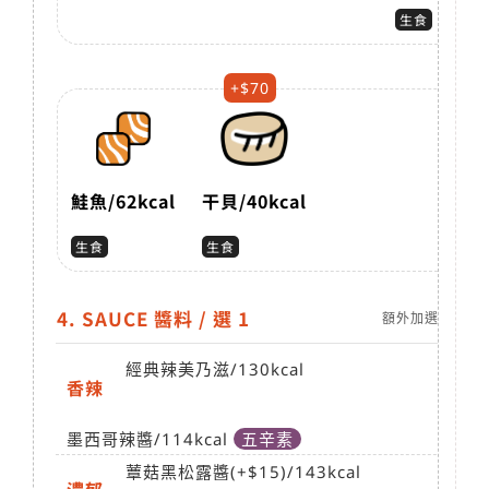
生食
+$70
鮭魚
/62kcal
干貝
/40kcal
生食
生食
4. SAUCE 醬料 / 選 1
額外加選NT20/
經典辣美乃滋
/130kcal
香辣
墨西哥辣醬
/114kcal
五辛素
蕈菇黑松露醬(+$15)/
143kcal