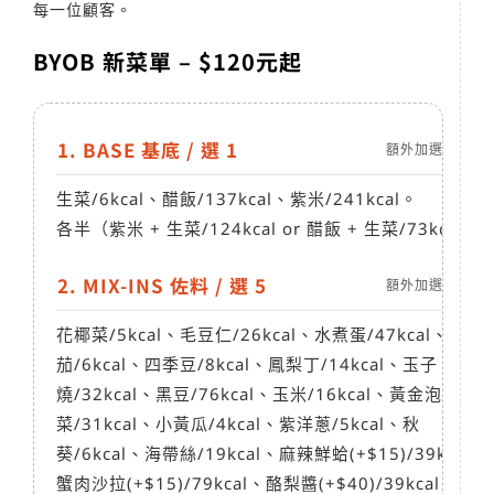
每一位顧客。
BYOB 新菜單 – $120元起
1. BASE 基底 / 選 1
額外加選NT25/
生菜
/6kcal
、醋飯
/137kcal
、紫米
/241kcal
。
各半（紫米 + 生菜
/124kcal
or 醋飯 + 生菜
/73kcal
)
2. MIX-INS 佐料 / 選 5
額外加選NT15/
花椰菜
/5kcal
、毛豆仁
/26kcal
、水煮蛋
/47kcal
、小番
茄
/6kcal
、四季豆
/8kcal
、鳳梨丁
/14kcal
、玉子
燒
/32kcal
、黑豆
/76kcal
、玉米
/16kcal
、黃金泡
菜
/31kcal
、小黃瓜
/4kcal
、紫洋蔥
/5kcal
、秋
葵
/6kcal
、海帶絲
/19kcal
、麻辣鮮蛤(+$15)
/39kcal
、
蟹肉沙拉(+$15)
/79kcal
、酪梨醬(+$40)
/39kcal
、杏鮑