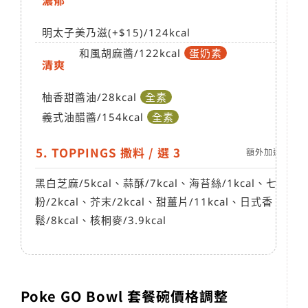
濃郁
明太子美乃滋(+$15)/
124kcal
和風胡麻醬
/122kcal
蛋奶素
清爽
柚香甜醬油
/28kcal
全素
義式油醋醬
/154kcal
全素
5. TOPPINGS 撒料 / 選 3
額外加選NT5/
黑白芝麻
/5kcal
、蒜酥
/7kcal
、海苔絲
/1kcal
、七味
粉
/2kcal
、芥末
/2kcal
、甜薑片
/11kcal
、日式香
鬆
/8kcal
、核桐麥
/3.9kcal
Poke GO Bowl 套餐碗價格調整