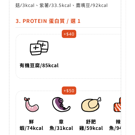
菇
/3kcal
、紫薯
/33.5kcal
、鷹嘴豆
/92kcal
3. PROTEIN 蛋白質 / 選 1
加
+$40
有機豆腐
/85kcal
+$50
鮮
章
舒肥
辣鮪
蝦
/74kcal
魚
/31kcal
雞
/59kcal
魚
/94kcal