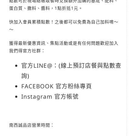
點數可於現場結帳取餐時兌換額外加購的基底、配料、
蛋白質、撒料、醬料，1點折抵1元。
快加入會員累積點數！之後都可以免費為自己加料唷～
～
獲得最新優惠資訊、集點活動或是有任何問題歡迎加入
我們得官方社群：
官方LINE@
：(線上預訂店餐與點數查
詢)
FACEBOOK 官方粉絲專頁
Instagram 官方帳號
南西誠品店營業時間：