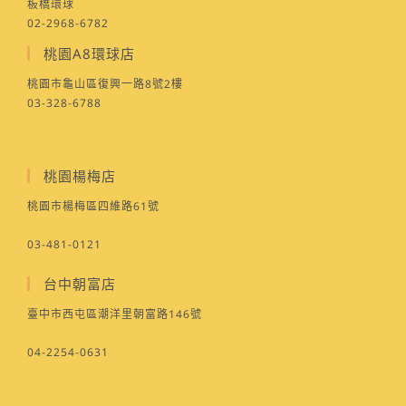
板橋環球
02-2968-6782
桃園A8環球店
桃園市龜山區復興一路8號2樓
03-328-6788
桃園楊梅店
桃園市楊梅區四維路61號
03-481-0121
台中朝富店
臺中市西屯區潮洋里朝富路146號
04-2254-0631