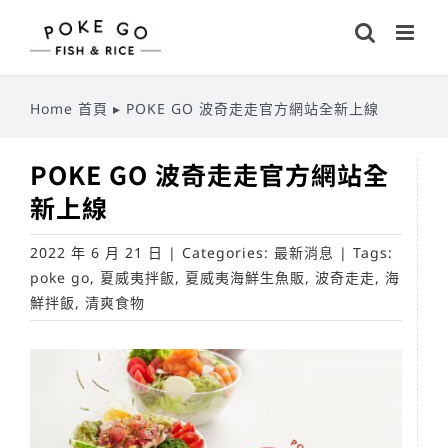
Skip
to
content
Home 首頁
▸
POKE GO 波奇走走官方網站全新上線
POKE GO 波奇走走官方網站全
新上線
2022 年 6 月 21 日
|
Categories:
最新消息
|
Tags:
poke go
,
夏威夷拌飯
,
夏威夷海鮮生魚販
,
波奇走走
,
海
鮮拌飯
,
清爽食物
View
Larger
Image